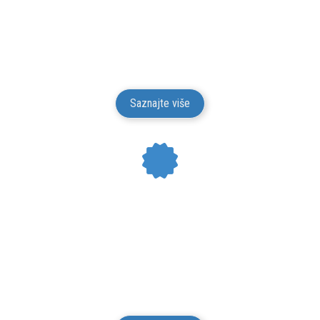
Mesto Dobrih Guma isporučuje gume na teritoriji
Srbije. Isporuku vršimo putem kurirskih službi.
Isporuka je besplatna.
Saznajte više
24 MESECI GARANCIJE
Mesto Dobrih Guma daje garanciju na kvalitet i
funkcionalnost za svu robu iz svog prodajnog
asortimana u trajanju od 24 meseci od isporuke robe
potrošaču.