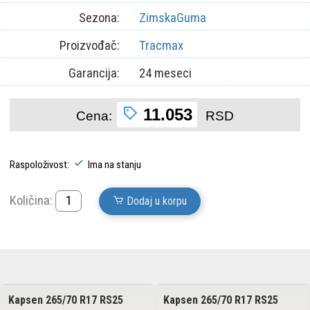
Sezona:
ZimskaGuma
Proizvođač:
Tracmax
Garancija:
24 meseci
11.053
Cena:
RSD
Raspoloživost:
Ima na stanju
Količina:
Dodaj u korpu
Kapsen 265/70 R17 RS25
Kapsen 265/70 R17 RS25