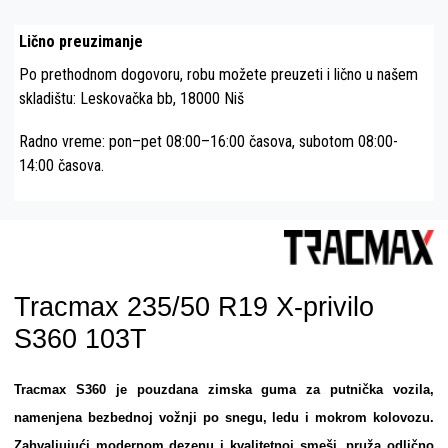
Lično preuzimanje
Po prethodnom dogovoru, robu možete preuzeti i lično u našem
skladištu: Leskovačka bb, 18000 Niš
Radno vreme: pon–pet 08:00–16:00 časova, subotom 08:00-
14:00 časova.
Tracmax 235/50 R19 X-privilo
S360 103T
Tracmax S360 je pouzdana zimska guma za putnička vozila,
namenjena bezbednoj vožnji po snegu, ledu i mokrom kolovozu.
Zahvaljujući modernom dezenu i kvalitetnoj smeši, pruža odlično