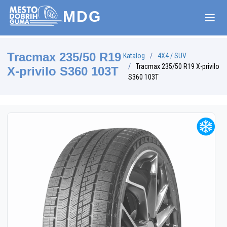
MDG
Tracmax 235/50 R19
Katalog
4X4 / SUV
Tracmax 235/50 R19 X-privilo
X-privilo S360 103T
S360 103T