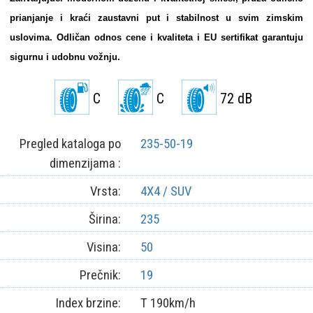
prianjanje i kraći zaustavni put i stabilnost u svim zimskim
uslovima. Odličan odnos cene i kvaliteta i EU sertifikat garantuju
sigurnu i udobnu vožnju.
C
C
72 dB
Pregled kataloga po
235-50-19
dimenzijama :
Vrsta:
4X4 / SUV
Širina:
235
Visina:
50
Prečnik:
19
Index brzine:
T 190km/h