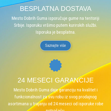
BESPLATNA DOSTAVA
Mesto Dobrih Guma isporučuje gume na teritoriji
Srbije. Isporuku vršimo putem kurirskih službi.
Isporuka je besplatna.
Saznajte više
24 MESECI GARANCIJE
Mesto Dobrih Guma daje garanciju na kvalitet i
funkcionalnost za svu robu iz svog prodajnog
asortimana u trajanju od 24 meseci od isporuke robe
potrošaču.