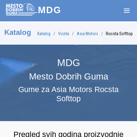
MDG
Katalog
Katalog
Vozila
Asia Motors
Rocsta Softtop
MDG
Mesto Dobrih Guma
Gume za Asia Motors Rocsta
Softtop
Pregled svih godina proizvodnje