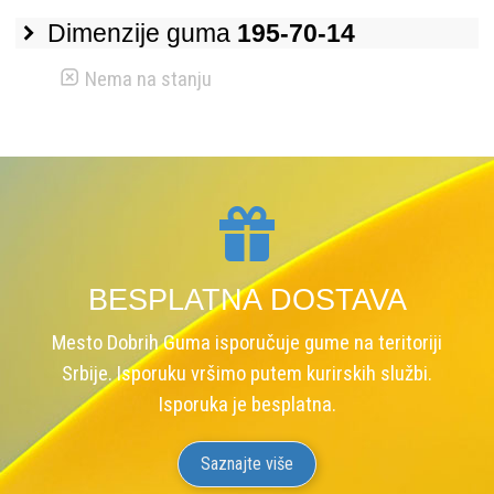
Dimenzije guma
195-70-14
Nema na stanju
BESPLATNA DOSTAVA
Mesto Dobrih Guma isporučuje gume na teritoriji
Srbije. Isporuku vršimo putem kurirskih službi.
Isporuka je besplatna.
Saznajte više