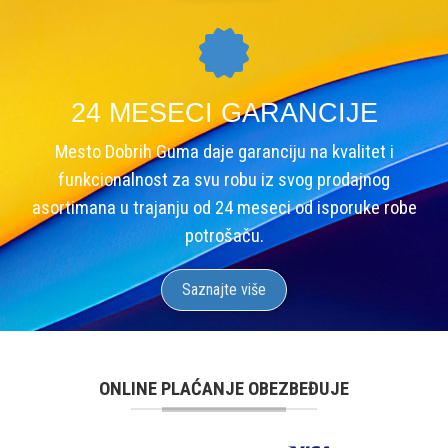
24 MESECI GARANCIJE
Mesto Dobrih Guma daje garanciju na kvalitet i
funkcionalnost za svu robu iz svog prodajnog
asortimana u trajanju od 24 meseci od isporuke robe
potrošaču.
Saznajte više
ONLINE PLAĆANJE OBEZBEĐUJE