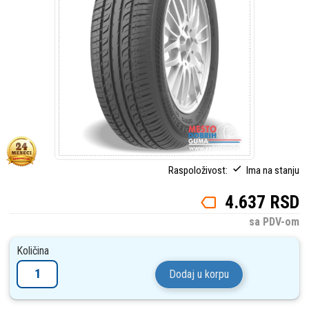
Raspoloživost:
Ima na stanju
4.637 RSD
sa PDV-om
Količina
Dodaj u korpu