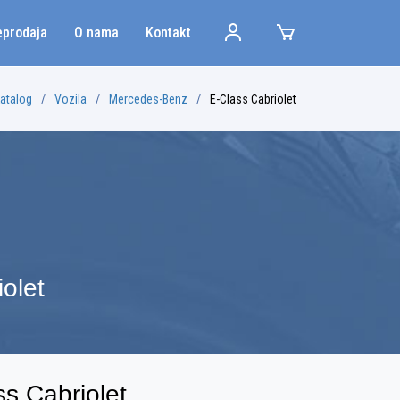
eprodaja
O nama
Kontakt
atalog
Vozila
Mercedes-Benz
E-Class Cabriolet
olet
s Cabriolet