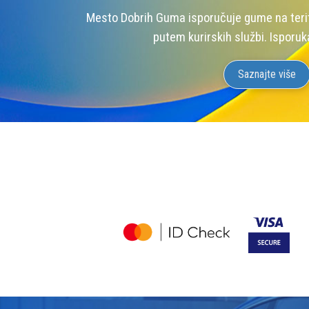
Mesto Dobrih Guma isporučuje gume na terito
putem kurirskih službi. Isporuk
Saznajte više