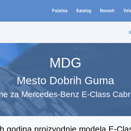
Početna
Katalog
Novosti
Vel
K
MDG
Mesto Dobrih Guma
e za Mercedes-Benz E-Class Cabri
ih godina proizvodnje modela E-Clas