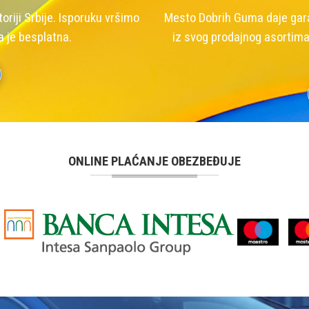
riji Srbije. Isporuku vršimo
Mesto Dobrih Guma daje garan
a je besplatna.
iz svog prodajnog asortima
ONLINE PLAĆANJE OBEZBEĐUJE