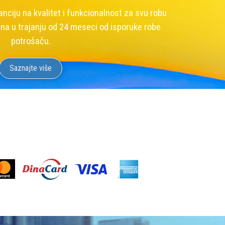
ciju na kvalitet i funkcionalnost za svu robu
na u trajanju od 24 meseci od isporuke robe
potrošaču.
Saznajte više