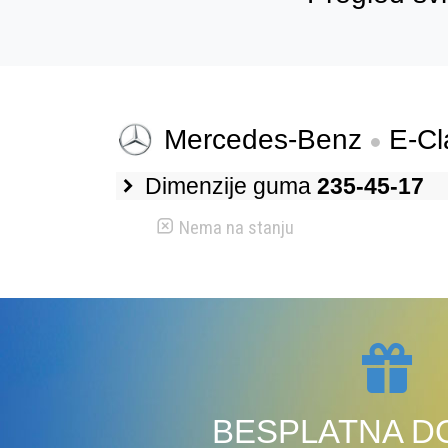
Mercedes-Benz
E-Cla
Dimenzije guma
235-45-17
Nema na stanju
BESPLATNA D