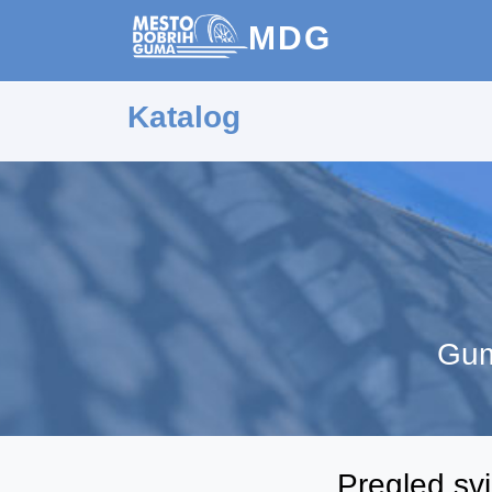
MDG
Katalog
Gum
Pregled sv