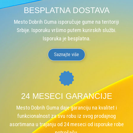
BESPLATNA DOSTAVA
Mesto Dobrih Guma isporučuje gume na teritoriji
Srbije. Isporuku vršimo putem kurirskih službi.
Isporuka je besplatna.
Saznajte više
24 MESECI GARANCIJE
Mesto Dobrih Guma daje garanciju na kvalitet i
funkcionalnost za svu robu iz svog prodajnog
asortimana u trajanju od 24 meseci od isporuke robe
potrošaču.