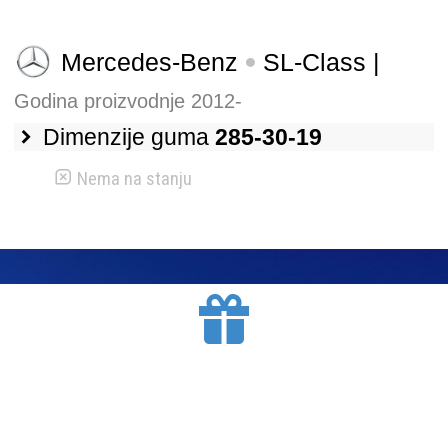
Mercedes-Benz
SL-Class |
Godina proizvodnje 2012-
Dimenzije guma
285-30-19
Nema na stanju
BESPLATNA DOSTAVA
Mesto Dobrih Guma isporučuje gume na teritoriji
Srbije. Isporuku vršimo putem kurirskih službi.