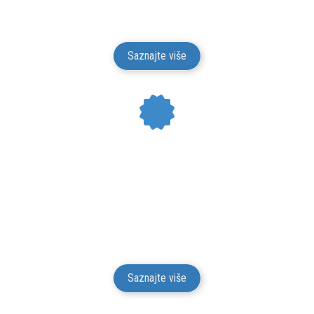
Isporuka je besplatna.
Saznajte više
24 MESECI GARANCIJE
Mesto Dobrih Guma daje garanciju na kvalitet i
funkcionalnost za svu robu iz svog prodajnog
asortimana u trajanju od 24 meseci od isporuke robe
potrošaču.
Saznajte više