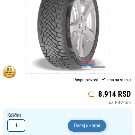
Raspoloživost:
Ima na stanju
8.914 RSD
sa PDV-om
Količina
Dodaj u korpu