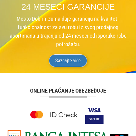
24 MESECI GARANCIJE
Mesto Dobrih Guma daje garanciju na kvalitet i
funkcionalnost za svu robu iz svog prodajnog
asortimana u trajanju od 24 meseci od isporuke robe
potrošaču.
Saznajte više
ONLINE PLAĆANJE OBEZBEĐUJE