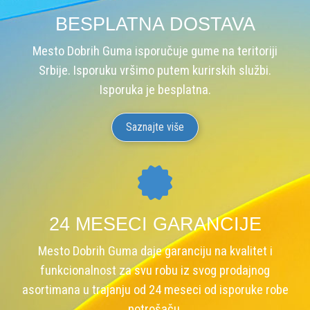
BESPLATNA DOSTAVA
Mesto Dobrih Guma isporučuje gume na teritoriji
Srbije. Isporuku vršimo putem kurirskih službi.
Isporuka je besplatna.
Saznajte više
24 MESECI GARANCIJE
Mesto Dobrih Guma daje garanciju na kvalitet i
funkcionalnost za svu robu iz svog prodajnog
asortimana u trajanju od 24 meseci od isporuke robe
potrošaču.