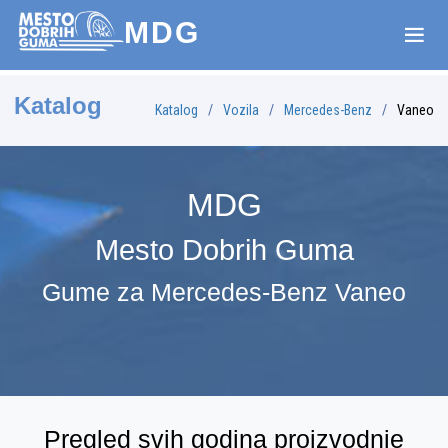
MDG
Katalog
Katalog
Vozila
Mercedes-Benz
Vaneo
MDG
Mesto Dobrih Guma
Gume za Mercedes-Benz Vaneo
Pregled svih godina proizvodnje