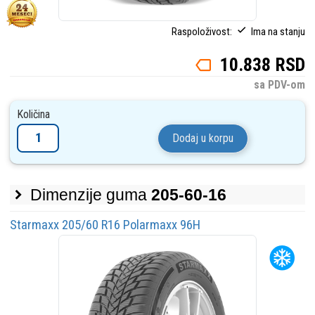
Raspoloživost:
Ima na stanju
10.838 RSD
sa PDV-om
Količina
Dodaj u korpu
Dimenzije guma
205-60-16
Starmaxx 205/60 R16 Polarmaxx 96H