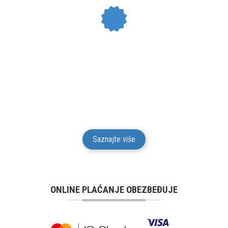
24 MESECI GARANCIJE
Mesto Dobrih Guma daje garanciju na kvalitet i
funkcionalnost za svu robu iz svog prodajnog
asortimana u trajanju od 24 meseci od isporuke robe
potrošaču.
Saznajte više
ONLINE PLAĆANJE OBEZBEĐUJE