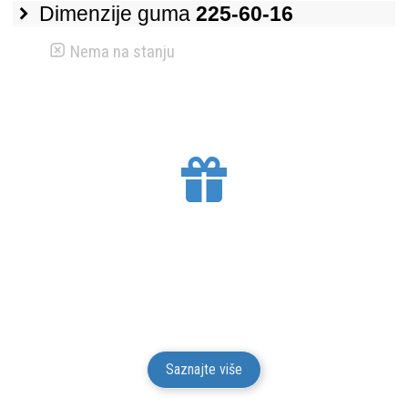
Dimenzije guma
225-60-16
Nema na stanju
BESPLATNA DOSTAVA
Mesto Dobrih Guma isporučuje gume na teritoriji
Srbije. Isporuku vršimo putem kurirskih službi.
Isporuka je besplatna.
Saznajte više