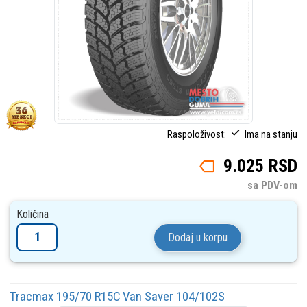
Raspoloživost:
Ima na stanju
9.025 RSD
sa PDV-om
Količina
Dodaj u korpu
Tracmax 195/70 R15C Van Saver 104/102S