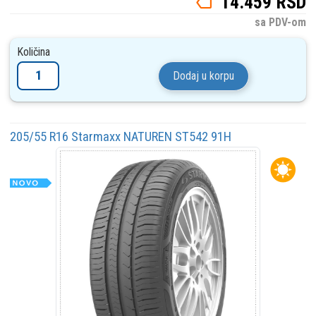
14.459 RSD
sa PDV-om
Količina
Dodaj u korpu
205/55 R16 Starmaxx NATUREN ST542 91H