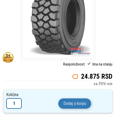
Raspoloživost:
Ima na stanju
24.875 RSD
sa PDV-om
Količina
Dodaj u korpu