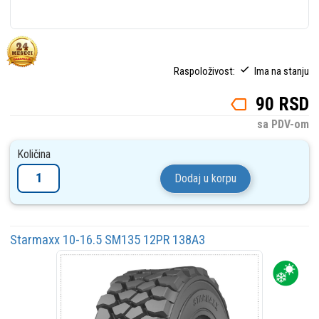
Raspoloživost:
Ima na stanju
90 RSD
sa PDV-om
Količina
Dodaj u korpu
Starmaxx 10-16.5 SM135 12PR 138A3