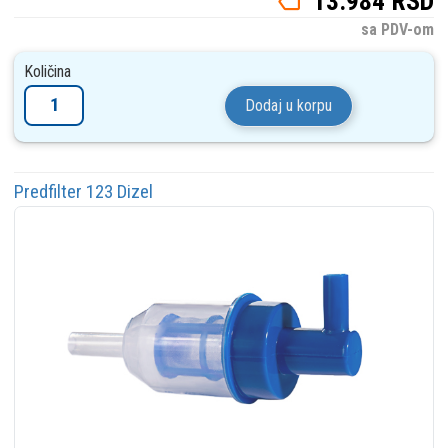
13.984 RSD
sa PDV-om
Količina
Dodaj u korpu
Predfilter 123 Dizel