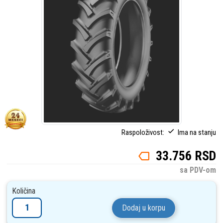
Raspoloživost:
Ima na stanju
33.756 RSD
sa PDV-om
Količina
Dodaj u korpu