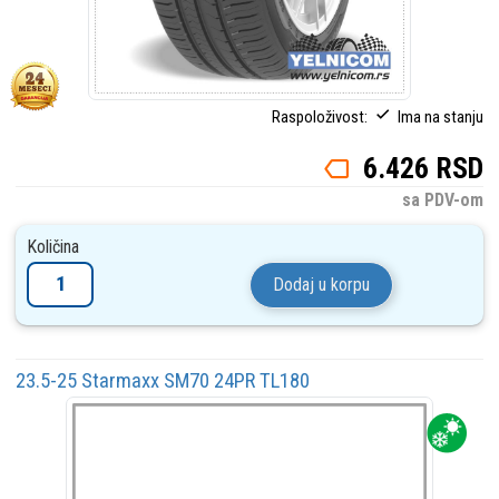
Raspoloživost:
Ima na stanju
6.426 RSD
sa PDV-om
Količina
Dodaj u korpu
23.5-25 Starmaxx SM70 24PR TL180