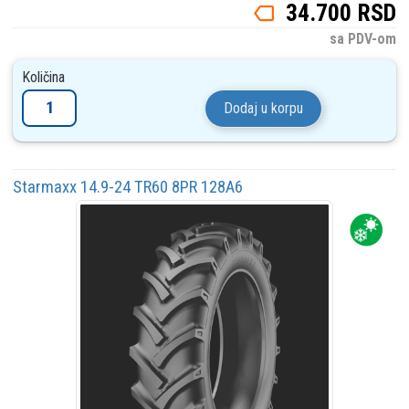
34.700 RSD
sa PDV-om
Količina
Dodaj u korpu
Starmaxx 14.9-24 TR60 8PR 128A6