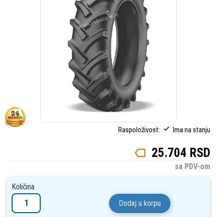
Raspoloživost:
Ima na stanju
25.704 RSD
sa PDV-om
Količina
Dodaj u korpu