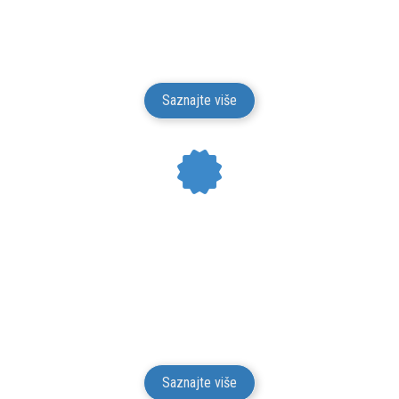
Mesto Dobrih Guma isporučuje gume na teritoriji
Srbije. Isporuku vršimo putem kurirskih službi.
Isporuka je besplatna.
Saznajte više
24 MESECI GARANCIJE
Mesto Dobrih Guma daje garanciju na kvalitet i
funkcionalnost za svu robu iz svog prodajnog
asortimana u trajanju od 24 meseci od isporuke robe
potrošaču.
Saznajte više