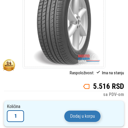
Raspoloživost:
Ima na stanju
5.516 RSD
sa PDV-om
Količina
Dodaj u korpu