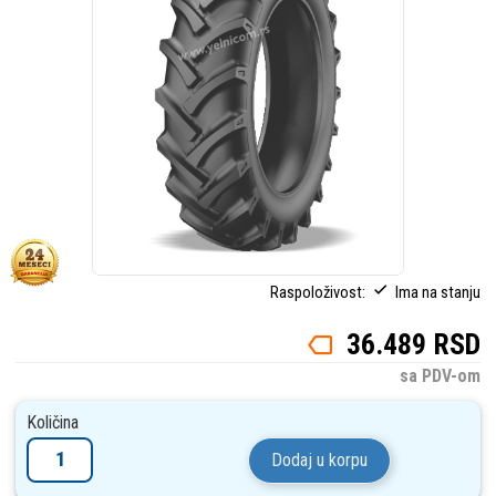
Raspoloživost:
Ima na stanju
36.489 RSD
sa PDV-om
Količina
Dodaj u korpu