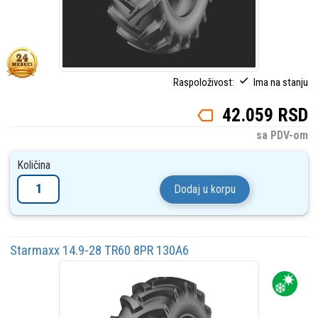
Raspoloživost:
Ima na stanju
42.059 RSD
sa PDV-om
Količina
Dodaj u korpu
Starmaxx 14.9-28 TR60 8PR 130A6