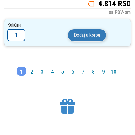
4.814 RSD
sa PDV-om
Količina
Dodaj u korpu
1
2
3
4
5
6
7
8
9
10
BESPLATNA DOSTAVA