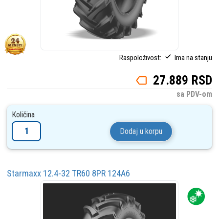
Raspoloživost:
Ima na stanju
27.889 RSD
sa PDV-om
Količina
Dodaj u korpu
Starmaxx 12.4-32 TR60 8PR 124A6