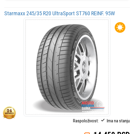
Starmaxx 245/35 R20 UltraSport ST760 REINF. 95W
Raspoloživost:
Ima na stanju