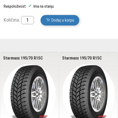
Raspoloživost:
Ima na stanju
Količina:
Dodaj u korpu
Starmaxx 195/70 R15C
Starmaxx 195/70 R15C
PROWIN ST960 104/102R 8PR
PROWIN ST960 104/102R 8PR