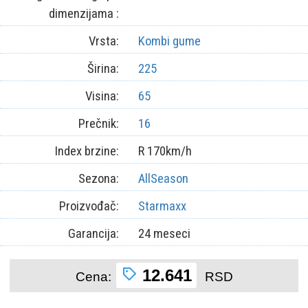
dimenzijama :
Vrsta:
Kombi gume
Širina:
225
Visina:
65
Prečnik:
16
Index brzine:
R 170km/h
Sezona:
AllSeason
Proizvođač:
Starmaxx
Garancija:
24 meseci
12.641
Cena:
RSD