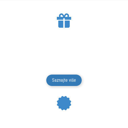
BESPLATNA DOSTAVA
Mesto Dobrih Guma isporučuje gume na teritoriji
Srbije. Isporuku vršimo putem kurirskih službi.
Isporuka je besplatna.
Saznajte više
24 MESECI GARANCIJE