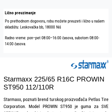
Lično preuzimanje
Po prethodnom dogovoru, robu možete preuzeti i lično u našem
skladištu: Leskovačka bb, 18000 Niš
Radno vreme: pon–pet 08:00–16:00 časova, subotom 08:00-
14:00 časova.
Starmaxx 225/65 R16C PROWIN
ST950 112/110R
Starmaxx, poznati brend turskog proizvođača Petlas Tire
Corporation. Model PROWIN ST950 je guma za SVE