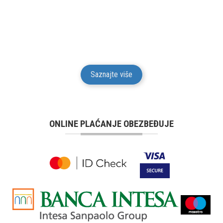
Mesto Dobrih Guma daje garanciju na kvalitet i
funkcionalnost za svu robu iz svog prodajnog
asortimana u trajanju od 24 meseci od isporuke robe
potrošaču.
Saznajte više
ONLINE PLAĆANJE OBEZBEĐUJE