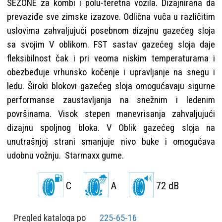
SEZONE za kombi i polu-teretna vozila. Dizajnirana da
prevaziđe sve zimske izazove. Odlična vuča u različitim
uslovima zahvaljujući posebnom dizajnu gazećeg sloja
sa svojim V oblikom. FST sastav gazećeg sloja daje
fleksibilnost čak i pri veoma niskim temperaturama i
obezbeđuje vrhunsko kočenje i upravljanje na snegu i
ledu. Široki blokovi gazećeg sloja omogućavaju sigurne
performanse zaustavljanja na snežnim i ledenim
površinama. Visok stepen manevrisanja zahvaljujući
dizajnu spoljnog bloka. V Oblik gazećeg sloja na
unutrašnjoj strani smanjuje nivo buke i omogućava
udobnu vožnju. Starmaxx gume.
C
A
72 dB
Pregled kataloga po
225-65-16