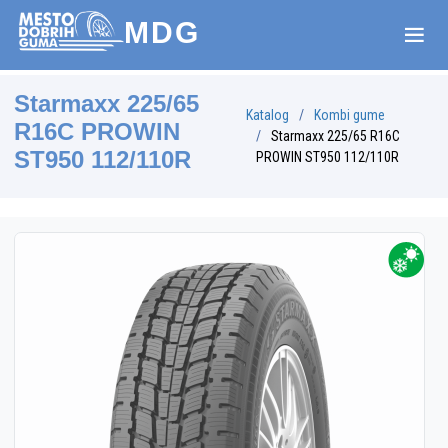
MDG
Starmaxx 225/65
Katalog
Kombi gume
R16C PROWIN
Starmaxx 225/65 R16C
ST950 112/110R
PROWIN ST950 112/110R