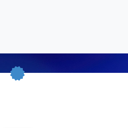
ECI GARANCIJE
ciju na kvalitet i funkcionalnost za svu robu
na u trajanju od 24 meseci od isporuke robe
potrošaču.