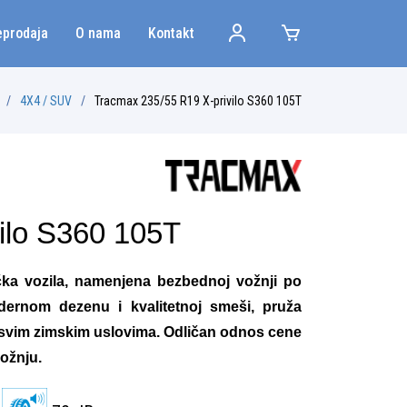
eprodaja
O nama
Kontakt
4X4 / SUV
Tracmax 235/55 R19 X-privilo S360 105T
ilo S360 105T
ka vozila, namenjena bezbednoj vožnji po
dernom dezenu i kvalitetnoj smeši, pruža
 u svim zimskim uslovima. Odličan odnos cene
vožnju.