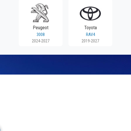
Peugeot
Toyota
3008
RAV4
2024-2027
2019-2027
OSTAVA
24 MES
riji Srbije. Isporuku vršimo
Mesto Dobrih Guma daje garan
a je besplatna.
iz svog prodajnog asortima