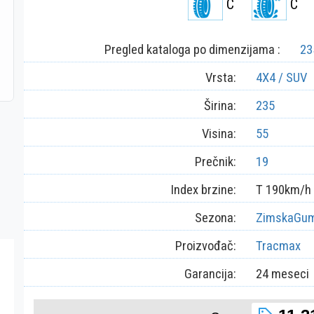
C
C
Pregled kataloga po dimenzijama :
23
Vrsta:
4X4 / SUV
Širina:
235
Visina:
55
Prečnik:
19
Index brzine:
T 190km/h
Sezona:
ZimskaGu
Proizvođač:
Tracmax
Garancija:
24 meseci