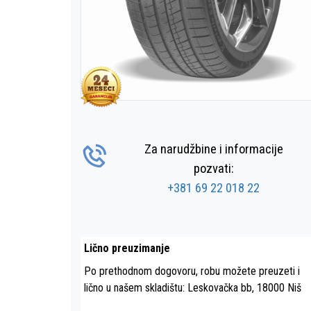
Za narudžbine i informacije
pozvati:
+381 69 22 018 22
Lično preuzimanje
Po prethodnom dogovoru, robu možete preuzeti i
lično u našem skladištu: Leskovačka bb, 18000 Niš