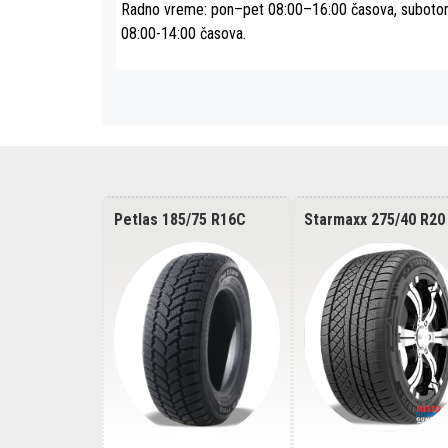
Radno vreme: pon–pet 08:00–16:00 časova, subot
08:00-14:00 časova.
 Viatti Bosco
Petlas 185/75 R16C
Starmaxx 275/40 R20
102H
PT935 104/102R
Incurro Winter W870
REINFORCED 106V