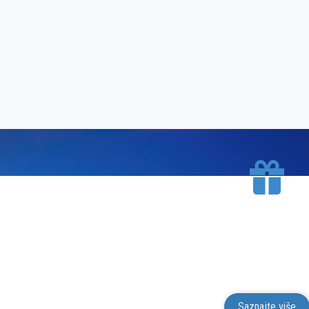
BESPLATNA D
Mesto Dobrih Guma isporučuje gume na terito
putem kurirskih službi. Isporuk
Saznajte više