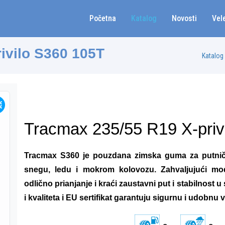
Početna
Katalog
Novosti
Vel
ivilo S360 105T
Katalog
Tracmax 235/55 R19 X-priv
Tracmax S360 je pouzdana zimska guma za putnič
snegu, ledu i mokrom kolovozu. Zahvaljujući mo
odlično prianjanje i kraći zaustavni put i stabilnost
i kvaliteta i EU sertifikat garantuju sigurnu i udobnu 