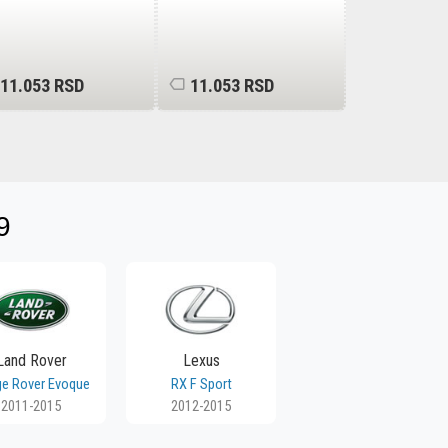
11.053 RSD
11.053 RSD
12.081 R
9
Land Rover
Lexus
e Rover Evoque
RX F Sport
2011-2015
2012-2015