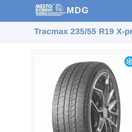
MDG
Tracmax 235/55 R19 X-pr