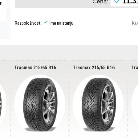
11.3
Cena:
om
Ko
Raspoloživost:
Ima na stanju
Tracmax 215/65 R16
Tracmax 215/65 R16
Tra
S500 102T SUV
S500 102T SUV
pri