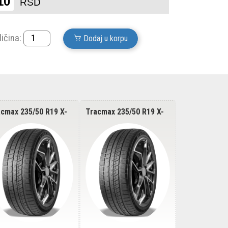
10
RSD
ličina:
Dodaj u korpu
cmax 235/50 R19 X-
Tracmax 235/50 R19 X-
Tracmax 265
vilo S360 103T
privilo S360 103T
AT08 112T