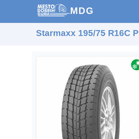
MDG
Starmaxx 195/75 R16C 