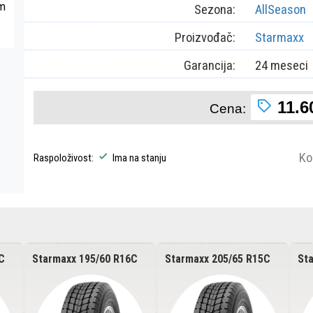
om
Sezona:
AllSeason
Proizvođač:
Starmaxx
Garancija:
24 meseci
11.6
Cena:
Ko
Raspoloživost:
Ima na stanju
C
Starmaxx 195/60 R16C
Starmaxx 205/65 R15C
St
PROWIN ST950 99/97T
PROWIN ST950
PR
8PR
102/100T 8PR
10