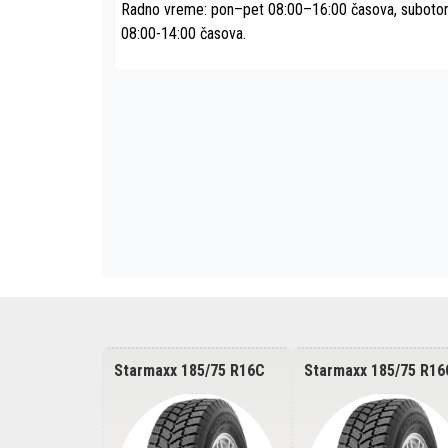
Radno vreme: pon–pet 08:00–16:00 časova, subot
08:00-14:00 časova.
155R13C
Starmaxx 185/75 R16C
Starmaxx 185/75 R16
0/89R
PROWIN ST960
PROWIN ST960
104/102R
104/102R