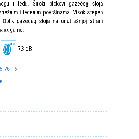
gu i ledu. Široki blokovi gazećeg sloja
snežnim i ledenim površinama. Visok stepen
V Oblik gazećeg sloja na unutrašnjoj strani
maxx gume.
73 dB
5-75-16
e