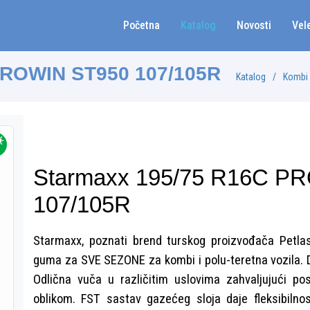
Početna
Katalog
Novosti
Vel
PROWIN ST950 107/105R
Katalog
Kombi
Starmaxx 195/75 R16C P
107/105R
Starmaxx, poznati brend turskog proizvođača Petla
guma za SVE SEZONE za kombi i polu-teretna vozila. 
Odlična vuča u različitim uslovima zahvaljujući p
oblikom. FST sastav gazećeg sloja daje fleksibiln