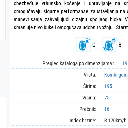
obezbeđuje vrhunsko kočenje i upravljanje na sne
omogućavaju sigurne performanse zaustavljanja na 
manevrisanja zahvaljujući dizajnu spoljnog bloka. 
smanjuje nivo buke i omogućava udobnu vožnju. Star
G
B
Pregled kataloga po dimenzijama :
19
Vrsta:
Kombi gum
Širina:
195
Visina:
75
Prečnik:
16
Index brzine:
R 170km/h