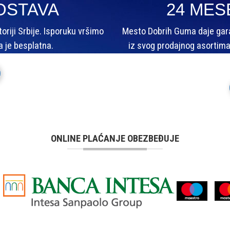
OSTAVA
24 MES
riji Srbije. Isporuku vršimo
Mesto Dobrih Guma daje garan
a je besplatna.
iz svog prodajnog asortima
ONLINE PLAĆANJE OBEZBEĐUJE