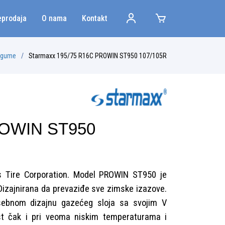
eprodaja
O nama
Kontakt
 gume
Starmaxx 195/75 R16C PROWIN ST950 107/105R
ROWIN ST950
s Tire Corporation. Model PROWIN ST950 je
Dizajnirana da prevaziđe sve zimske izazove.
osebnom dizajnu gazećeg sloja sa svojim V
ost čak i pri veoma niskim temperaturama i