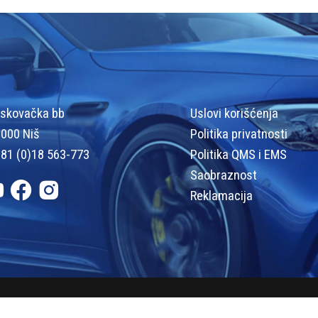
skovačka bb
Uslovi korišćenja
000 Niš
Politika privatnosti
81 (0)18 563-773
Politika QMS i EMS
Saobraznost
Reklamacija