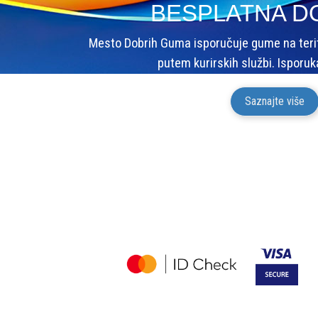
BESPLATNA D
Mesto Dobrih Guma isporučuje gume na terito
putem kurirskih službi. Isporuk
Saznajte više