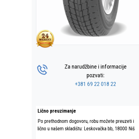
Za narudžbine i informacije
pozvati:
+381 69 22 018 22
Lično preuzimanje
Po prethodnom dogovoru, robu možete preuzeti i
lično u našem skladištu: Leskovačka bb, 18000 Niš